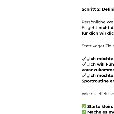
Schritt 2: Def
Persönliche We
Es geht
nicht 
für dich wirkli
Statt vager Ziel
„Ich möchte 
„Ich will Fü
voranzukomme
„Ich möchte
Sportroutine e
Wie du effektiv
Starte klein:
Mache es me