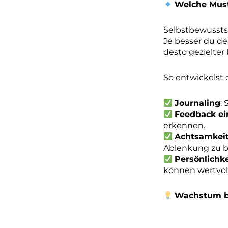
Welche Must
Selbstbewussts
Je besser du d
desto gezielter
So entwickelst 
Journaling
:
Feedback ei
erkennen.
Achtsamkeit
Ablenkung zu 
Persönlichk
können wertvoll
Wachstum be