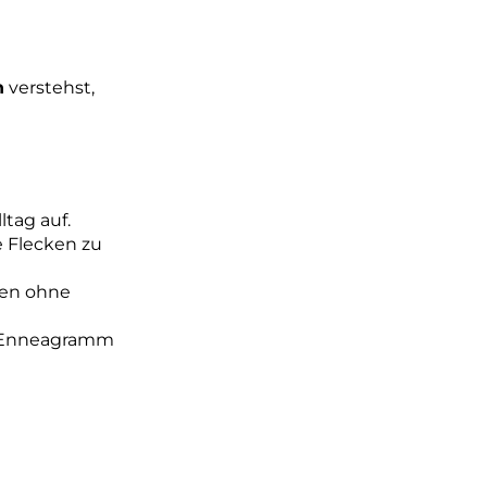
n
verstehst,
tag auf.
e Flecken zu
ken ohne
as Enneagramm