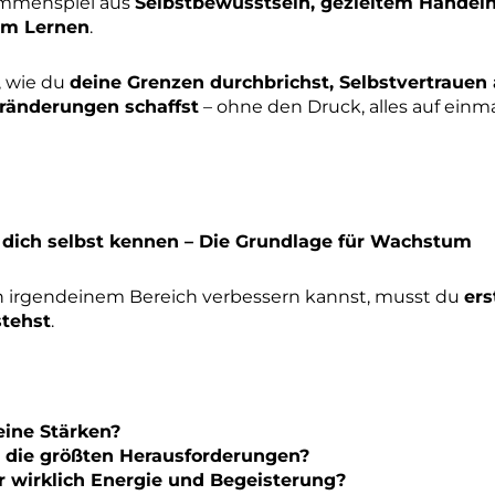
sammenspiel aus
Selbstbewusstsein, gezieltem Handel
em Lernen
.
, wie du
deine Grenzen durchbrichst, Selbstvertrauen
ränderungen schaffst
– ohne den Druck, alles auf einm
ne dich selbst kennen – Die Grundlage für Wachstum
in irgendeinem Bereich verbessern kannst, musst du
ers
stehst
.
ine Stärken?
 die größten Herausforderungen?
r wirklich Energie und Begeisterung?