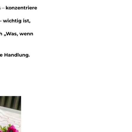
s –
konzentriere
– wichtig ist,
ich „Was, wenn
ie Handlung.