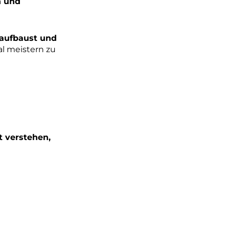
n und
 aufbaust und
al meistern zu
t verstehen,