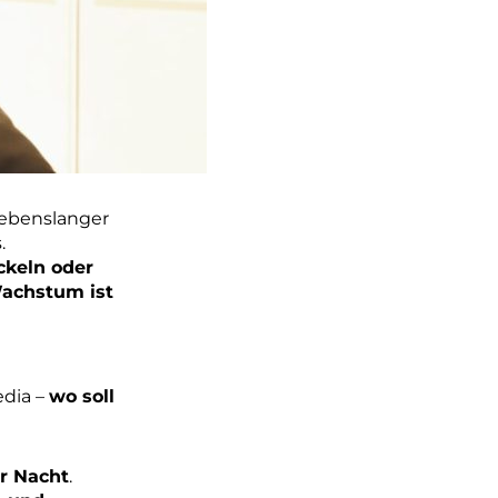
 lebenslanger
.
ckeln oder
Wachstum ist
edia –
wo soll
r Nacht
.