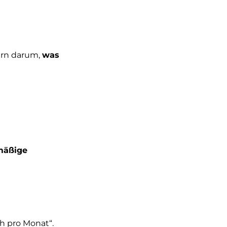
dern darum,
was
mäßige
ch pro Monat“.