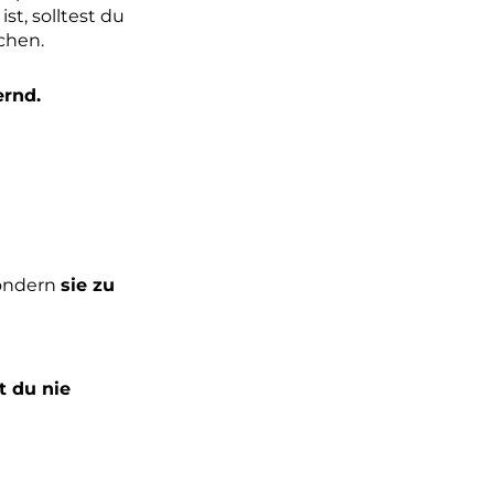
st, solltest du
chen.
ernd.
ondern
sie zu
t du nie