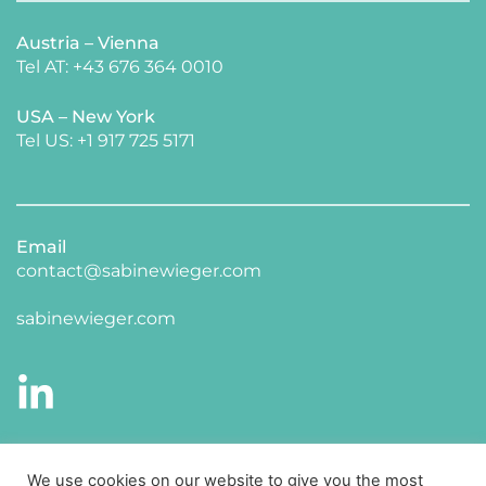
Austria – Vienna
Tel AT: +43 676 364 0010
USA – New York 
​Tel US: +1 917 725 5171 
Email
contact@sabinewieger.com
​sabinewieger.com
CONNECT WITH ME ON LINKED IN
We use cookies on our website to give you the most