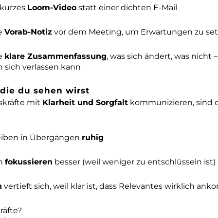
 kurzes
Loom-Video
statt einer dichten E-Mail
e
Vorab-Notiz
vor dem Meeting, um Erwartungen zu se
e
klare Zusammenfassung
, was sich ändert, was nicht 
 sich verlassen kann
 die du sehen wirst
kräfte mit
Klarheit und Sorgfalt
kommunizieren, sind d
eiben in Übergängen
ruhig
n
fokussieren
besser (weil weniger zu entschlüsseln ist)
n
vertieft sich, weil klar ist, dass Relevantes wirklich an
äfte?