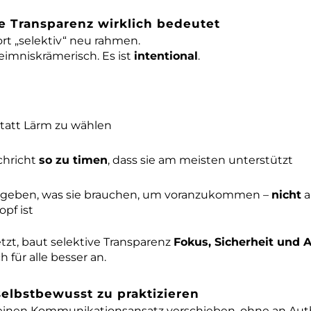
e Transparenz wirklich bedeutet
rt „selektiv“ neu rahmen.
heimniskrämerisch. Es ist
intentional
.
tatt Lärm zu wählen
chricht
so zu timen
, dass sie am meisten unterstützt
 geben, was sie brauchen, um voranzukommen –
nicht
a
pf ist
zt, baut selektive Transparenz
Fokus, Sicherheit und 
h für alle besser an.
selbstbewusst zu praktizieren
einen Kommunikationsansatz verschieben, ohne an Auth