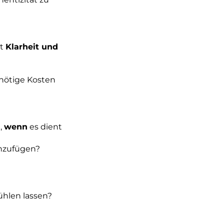
it
Klarheit und
nnötige Kosten
e,
wenn
es dient
nzufügen?
fühlen lassen?