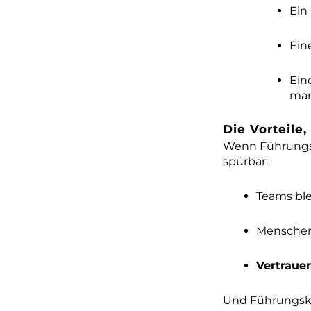
Ein
Ein
Ein
man
Die Vorteile,
Wenn Führungs
spürbar:
Teams bl
Mensche
Vertraue
Und Führungskr