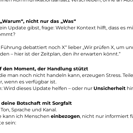
s „Warum“, nicht nur das „Was“
ein Update gibst, frage: Welcher Kontext hilft, dass es m
ommt?
e Führung debattiert noch X“ lieber „Wir prüfen X, um u
en – hier ist der Zeitplan, den ihr erwarten könnt.“
f den Moment, der Handlung stützt
f die man noch nicht handeln kann, erzeugen Stress. Teil
r, wenn es verfügbar ist.
h: Wird dieses Update helfen – oder nur
Unsicherheit
hi
deine Botschaft mit Sorgfalt
 Ton, Sprache und Kanal.
ie kann ich Menschen
einbezogen
, nicht nur informiert 
e sein: