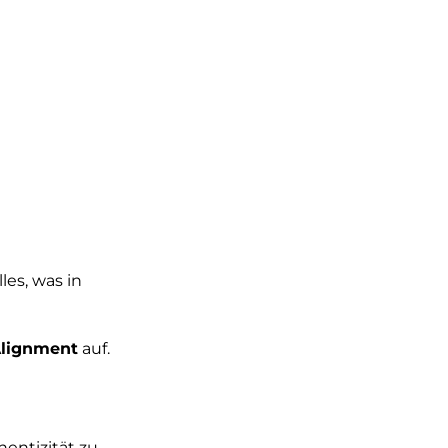
lles, was in
Alignment
auf.
entizität zu