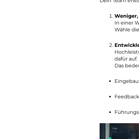
Dein Team erwar
Weniger,
In einer 
Wähle die
Entwickl
Hochleist
dafür auf.
Das bedeu
Eingebaut
Feedback-
Führungsk