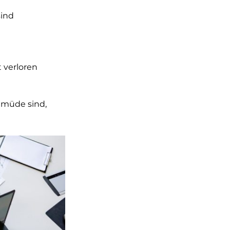
sind
t verloren
d müde sind,